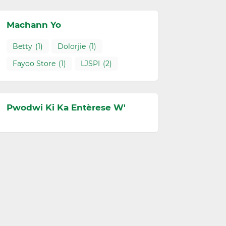
Machann Yo
Betty
(1)
Dolorjie
(1)
Fayoo Store
(1)
LJSPI
(2)
Pwodwi Ki Ka Entèrese W'