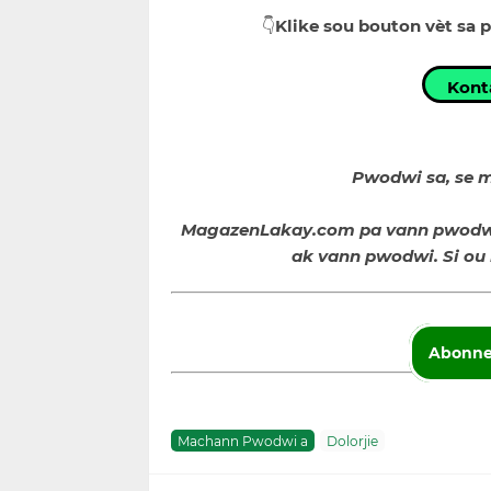
👇
Klike sou bouton vèt sa 
Kont
Pwodwi sa, se
MagazenLakay.com pa vann pwodwi
ak vann pwodwi. Si o
Abonne
Machann Pwodwi a
Dolorjie