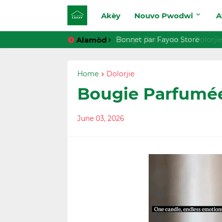
Akèy
Nouvo Pwodwi
A
Alamòd
Bougie Parfumée par Dolorjie
Home
Dolorjie
Bougie Parfumée
June 03, 2026