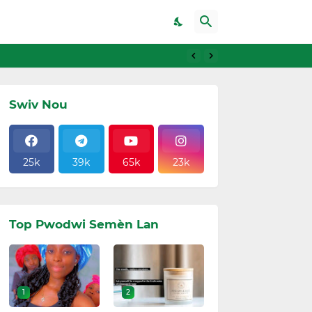
Swiv Nou
25k
39k
65k
23k
Top Pwodwi Semèn Lan
1
2