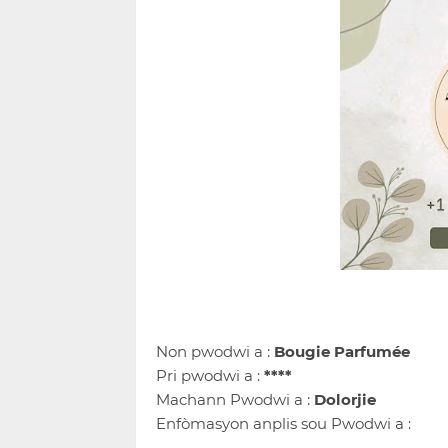
Non pwodwi a :
Bougie Parfumée
Pri pwodwi a :
****
Machann Pwodwi a :
Dolorjie
Enfòmasyon anplis sou Pwodwi a :