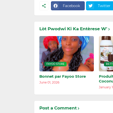
Facebook
Twitter
Lòt Pwodwi Ki Ka Entèrese W'
FAYOO STORE
BETT
Bonnet par Fayoo Store
Produi
Coconu
June 01, 2026
January 1
Post a Comment