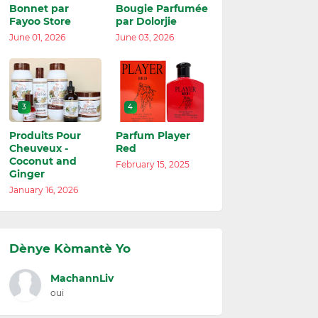
Bonnet par
Bougie Parfumée
Fayoo Store
par Dolorjie
June 01, 2026
June 03, 2026
3
4
Produits Pour
Parfum Player
Cheuveux -
Red
Coconut and
February 15, 2025
Ginger
January 16, 2026
Dènye Kòmantè Yo
MachannLiv
oui