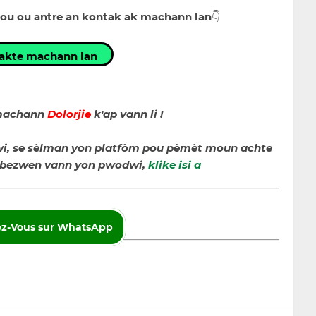
pou ou antre an kontak ak machann lan
👇
akte machann lan
 machann
Dolorjie
k'ap vann li !
, se sèlman yon platfòm pou pèmèt moun achte
u bezwen vann yon pwodwi,
klike isi a
z-Vous sur WhatsApp