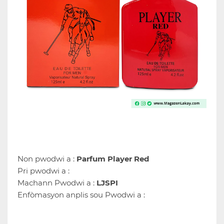
Non pwodwi a :
Parfum Player Red
Pri pwodwi a :
Machann Pwodwi a :
LJSPI
Enfòmasyon anplis sou Pwodwi a :