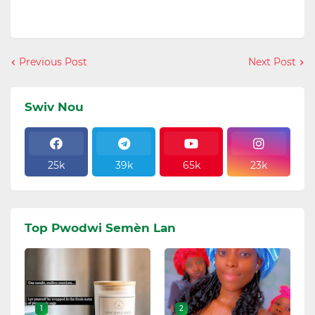
Previous Post
Next Post
Swiv Nou
25k
39k
65k
23k
Top Pwodwi Semèn Lan
1
2