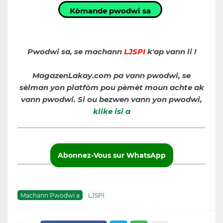
Kòmande pwodwi sa
Pwodwi sa, se machann
LJSPI
k'ap vann li !
MagazenLakay.com pa vann pwodwi, se
sèlman yon platfòm pou pèmèt moun achte ak
vann pwodwi. Si ou bezwen vann yon pwodwi,
klike isi a
Abonnez-Vous sur WhatsApp
Machann Pwodwi a
LJSPI