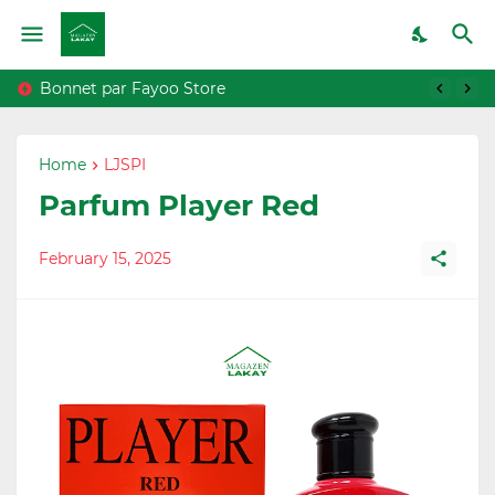
Bonnet par Fayoo Store
Bougie Parfumée par Dolorjie
Home
LJSPI
Parfum Player Red
February 15, 2025