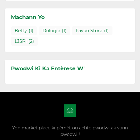
Machann Yo
Betty
(1)
Dolorjie
(1)
Fayoo Store
(1)
LJSPI
(2)
Pwodwi Ki Ka Entèrese W'
Yon market place ki pèmèt ou achte pwodwi ak vann
pwodwi !